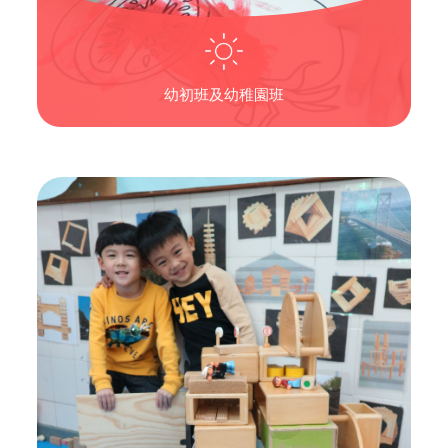
幼初班及幼稚園班